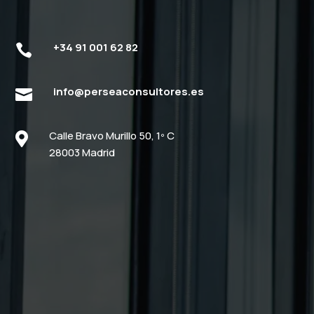
+34 91 001 62 82

info@perseaconsultores.es

Calle Bravo Murillo 50, 1º C

28003 Madrid