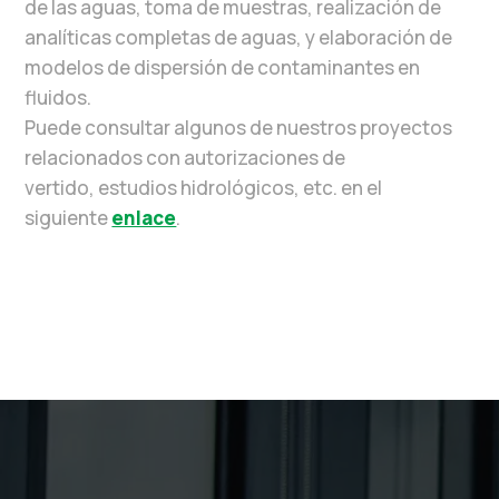
de las aguas, toma de muestras, realización de
analíticas completas de aguas, y elaboración de
modelos de dispersión de contaminantes en
fluidos.
Puede consultar algunos de nuestros proyectos
relacionados con autorizaciones de
vertido, estudios hidrológicos, etc. en el
siguiente
enlace
.