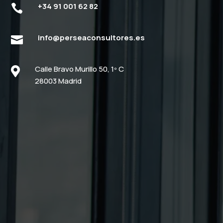
+34 91 001 62 82

info@perseaconsultores.es

Calle Bravo Murillo 50, 1º C

28003 Madrid