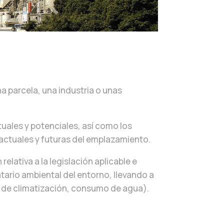
a parcela, una industria o unas
uales y potenciales, así como los
actuales y futuras del emplazamiento.
lativa a la legislación aplicable e
tario ambiental del entorno, llevando a
as de climatización, consumo de agua).