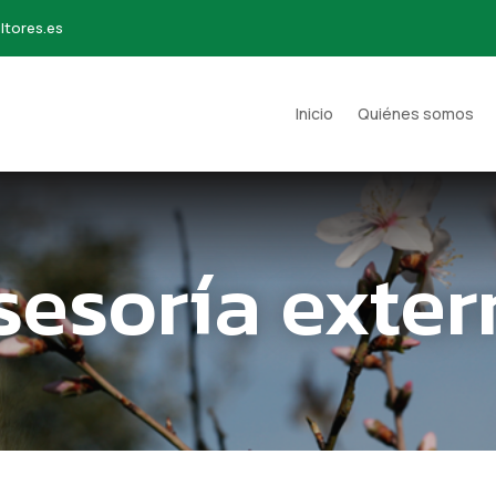
ltores.es
Inicio
Quiénes somos
sesoría exter