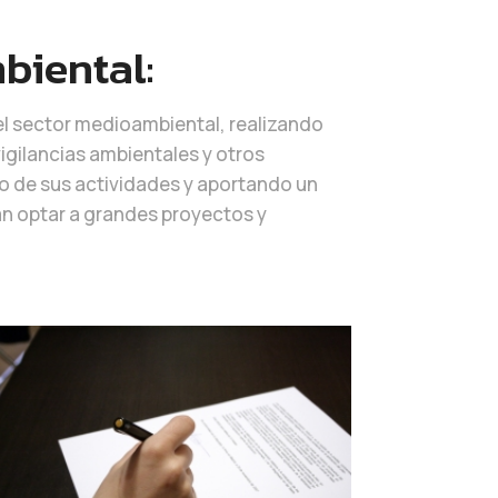
biental:
del sector medioambiental, realizando
igilancias ambientales y otros
llo de sus actividades y aportando un
n optar a grandes proyectos y