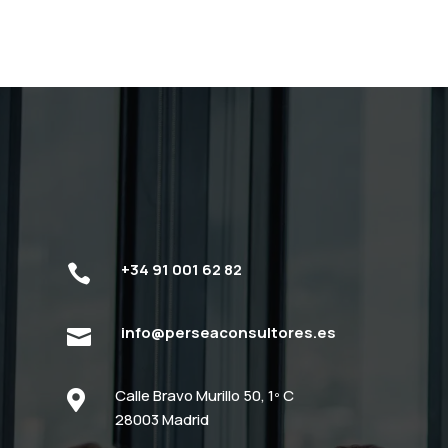
+34 91 001 62 82

info@perseaconsultores.es

Calle Bravo Murillo 50, 1º C

28003 Madrid