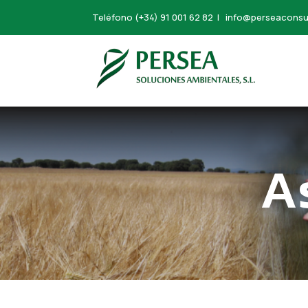
Teléfono
(+34) 91 001 62 82
|
info@perseaconsu
A