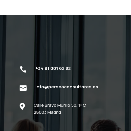
+34 91 001 62 82

info@perseaconsultores.es

Calle Bravo Murillo 50, 1º C

28003 Madrid