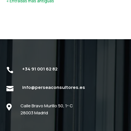
« Entradas más antiguas
+34 91 001 62 82

info@perseaconsultores.es

Calle Bravo Murillo 50, 1º C

28003 Madrid