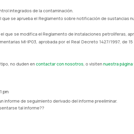
ontrol integrados de la contaminación.
l que se aprueba el Reglamento sobre notificación de sustancias n
 el que se modifica el Reglamento de instalaciones petrolíferas, a
ementarias MI-IP03, aprobada por el Real Decreto 1427/1997, de 15 
 tipo, no duden en
contactar con nosotros
, o visiten
nuestra página
41 pm
un informe de seguimiento derivado del informe preeliminar.
sentarse tal informe??