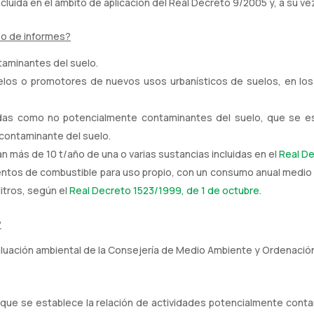
cluida en el ámbito de aplicación del Real Decreto 9/2005 y, a su vez
ipo de informes?
taminantes del suelo.
suelos o promotores de nuevos usos urbanísticos de suelos, en lo
adas como no potencialmente contaminantes del suelo, que se es
contaminante del suelo.
más de 10 t/año de una o varias sustancias incluidas en el
Real De
ntos de combustible para uso propio, con un consumo anual medio su
itros, según el
Real Decreto 1523/1999, de 1 de octubre
.
?
aluación ambiental de la Consejería de Medio Ambiente y Ordenación
 que se establece la relación de actividades potencialmente contam