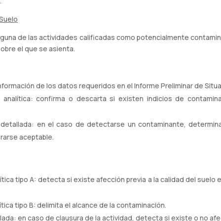
.
 Suelo
si alguna de las actividades calificadas como potencialmente contami
sobre el que se asienta.
formación de los datos requeridos en el Informe Preliminar de Situa
analítica: confirma o descarta si existen indicios de contamin
detallada: en el caso de detectarse un contaminante, determina s
rarse aceptable.
ítica tipo A: detecta si existe afección previa a la calidad del sue
tica tipo B: delimita el alcance de la contaminación.
ada: en caso de clausura de la actividad, detecta si existe o no afec