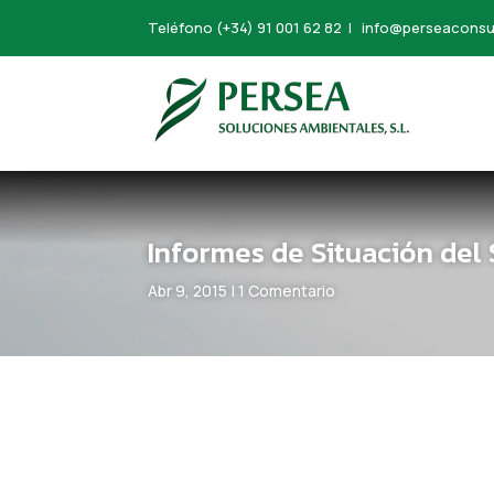
Teléfono
(+34) 91 001 62 82
|
info@perseaconsu
Informes de Situación del
Abr 9, 2015
|
1 Comentario