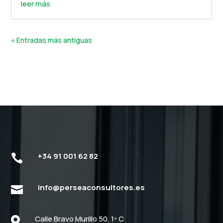
leer más
« Entradas más antiguas
+34 91 001 62 82

info@perseaconsultores.es

Calle Bravo Murillo 50, 1º C
