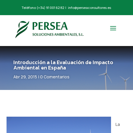
Teléfono
(+34) 91 001 62 82
|
info@perseaconsultores.es
Introducción a la Evaluación de Impacto
Ambiental en España
Abr 29, 2015
|
0 Comentarios
La